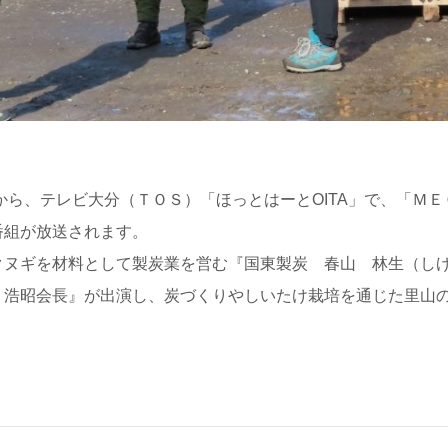
から、テレビ大分（ＴＯＳ）「ほっとはーとOITA」で、「ＭＥ
番組が放送されます。
クヌギを材料として製炭業を営む『国東製炭 春山 林生（し
 浩昭会長』が出演し、炭づくりやしいたけ栽培を通じた里山