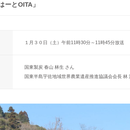
ーとOITA」
１月３０日（土）午前11時30分～11時45分放送
国東製炭 春山 林生 さん
国東半島宇佐地域世界農業遺産推進協議会会長 林 