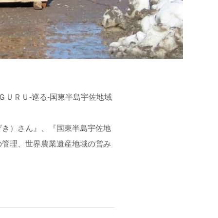
ＧＵＲＵ-巡る-国東半島宇佐地域
げき）さん』、『国東半島宇佐地
の管理、世界農業遺産地域の営み