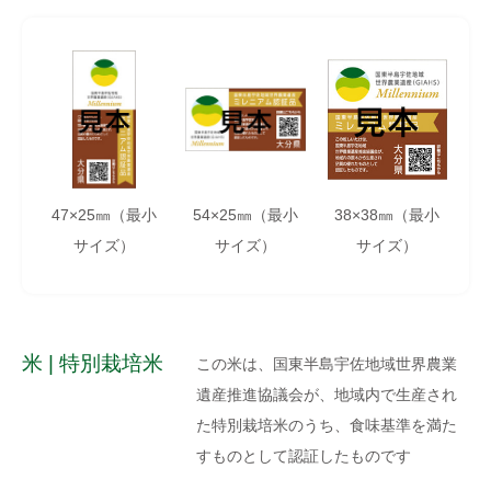
47×25㎜（最小
54×25㎜（最小
38×38㎜（最小
サイズ）
サイズ）
サイズ）
米 | 特別栽培米
この米は、国東半島宇佐地域世界農業
遺産推進協議会が、地域内で生産され
た特別栽培米のうち、食味基準を満た
すものとして認証したものです