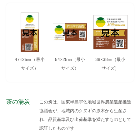
47×25㎜（最小
54×25㎜（最小
38×38㎜（最小
サイズ）
サイズ）
サイズ）
茶の湯炭
この炭は、国東半島宇佐地域世界農業遺産推進
協議会が、地域内のクヌギの原木から生産さ
れ、品質基準及び出荷基準を満たすものとして
認証したものです