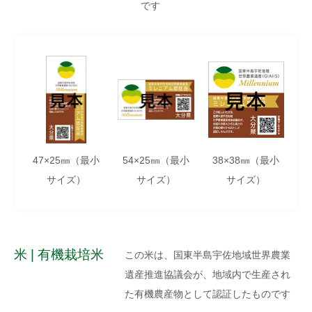
です
47×25㎜（最小
54×25㎜（最小
38×38㎜（最小
サイズ）
サイズ）
サイズ）
米 | 有機栽培米
この米は、国東半島宇佐地域世界農業
遺産推進協議会が、地域内で生産され
た有機農産物として認証したものです