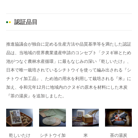
認証品目
推進協議会が独自に定める生産方法や品質基準等を満たした認証
品は、当地域の世界農業遺産申請のコンセプト「クヌギ林とため
池がつなぐ農林水産循環」に最もなじみの深い『乾しいたけ』、
日本で唯一栽培されているシチトウイを使って編み出される『シ
チトウイ加工品』、ため池の用水を利用して栽培される『米』に
加え、令和元年12月に地域内のクヌギの原木を材料にした木炭
『茶の湯炭』を追加しました。
乾しいたけ
シチトウイ加
米
茶の湯炭