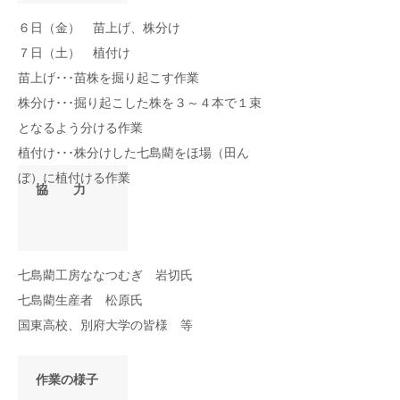
６日（金） 苗上げ、株分け
７日（土） 植付け
苗上げ･･･苗株を掘り起こす作業
株分け･･･掘り起こした株を３～４本で１束
となるよう分ける作業
植付け･･･株分けした七島藺をほ場（田ん
ぼ）に植付ける作業
協 力
七島藺工房ななつむぎ 岩切氏
七島藺生産者 松原氏
国東高校、別府大学の皆様 等
作業の様子