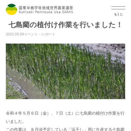
もくじ
七島藺の植付け作業を行いました！
2022.05.09
イベント・レポート
令和４年５月６日（金）、７日（土）に七島藺の植付け作業を行
いました。
この作業は、８月頃予定している「浜干し」用に生産する七島藺