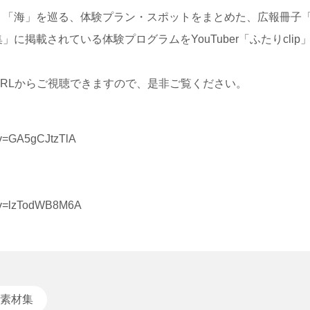
」「海」を巡る、体験プラン・スポットをまとめた、広報冊子
掲載されている体験プログラムをYouTuber「ふたりclip」
RLからご視聴できますので、是非ご覧ください。
?v=GA5gCJtzTlA
h?v=lzTodWB8M6A
験素材集