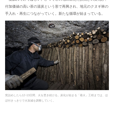
付加価値の高い茶の湯炭という形で再興され、地元のクヌギ林の
手入れ・再生につながっていく。新たな循環が始まっている。
窯詰めしたら12~13日間、火を焚き続ける。炭化が始まる「着火」工程までは、ほ
ぼ付きっきりで火加減を調整していく。