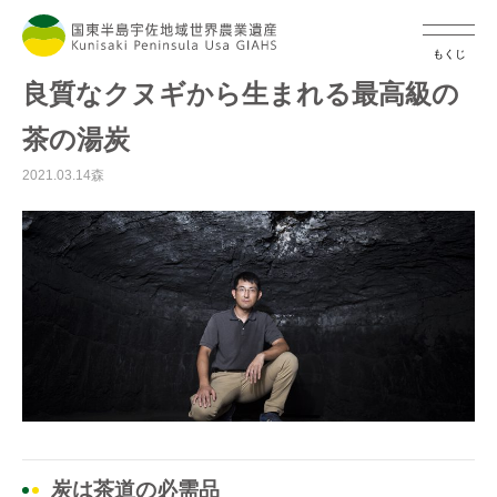
もくじ
良質なクヌギから生まれる最高級の
茶の湯炭
2021.03.14
森
炭は茶道の必需品