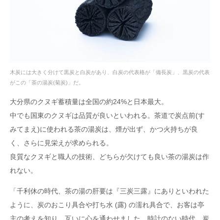
木炭には大きく分けて黒炭と白炭があり、白炭の代表格が「備長炭」、黒炭の代表
がこの「茶の湯炭(菊炭)」だ。
大分県のクヌギ蓄積量は全国の約24%と日本最大。
中でも国東のクヌギは品質が良いといわれる。茶道で炭点前(す
みてまえ)に使われる茶の湯炭は、煙が出ず、かつ火持ちが良
く、さらに見栄えが求められる。
良質なクヌギと職人の技術、どちらが欠けても良い茶の湯炭は作
れない。
「千利休の時代、茶の湯の肝要は『三炭三露』にありといわれた
ように、炭のおこり具合や打ち水 (露) の濡れ具合で、お客は亭
主の考えを知り、互いに心を通わせました。時計のない時代、炭