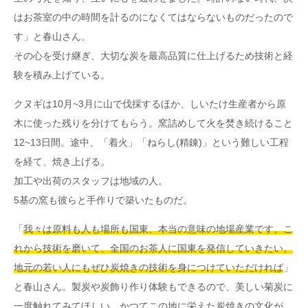
はお茶室の中の時間を計るのになくてはならないものだったので
す」と春山さん。
その心を受け継ぎ、大切な炭を最高品質に仕上げるため技術と経
験を積み上げている。
クヌギは10月~3月に山で伐採するほか、しいたけ生産者から原
木に使った残りを分けてもらう。窯詰めして火を焚き続けること
12~13日間。途中、「着火」「ねらし(精錬)」という難しい工程
を経て、焼き上げる。
加工や出荷のスタッフは地域の人。
5基の窯も彼らと手作りで築いたものだ。
「
我々は原料も人も場所も国東、本当の意味の地場産業です。こ
れから技術を磨いて、全国のお茶人に国東を発信していきたい。
地元の若い人にもぜひ炭焼きの技術を身につけていただければ
」
と春山さん。製炭や炭飾り作り体験もできるので、美しい菊炭に
一度触れてみてほしい。かつてこの地に栄えた炭焼きの文化が、