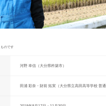
たものです
河野 幸信（大分県杵築市）
田浦 彩奈・財前 拓実（大分県立高田高等学校 普
2018年8月17日・11月30日