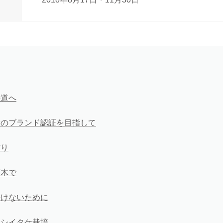
の道へ
産のブランド認証を目指して
作り
原木で
かけないために
るシイタケ栽培