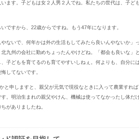
人います。子どもは女２人男２人でね。私たちの世代は、子ど
。
いですから、22歳からですね。もう47年になります。
んやないで、何年かは外の生活もしてみたら良いんやないか」
、北九州の会社に勤めちょったんやけどね。「都会も良いな」
し、子どもを育てるのも育てやすいしねぇ。何よりも、自分に
後悔してないです。
だかと申しますと、親父が元気で現役なときに入って農業すれ
です。明治生まれの親父やけん、機械は使ってなかったし体だ
持ちがありましたね。