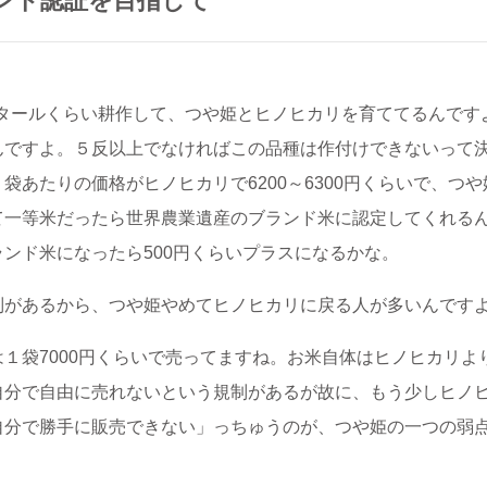
ンド認証を目指して
クタールくらい耕作して、つや姫とヒノヒカリを育ててるんで
んですよ。５反以上でなければこの品種は作付けできないって
あたりの価格がヒノヒカリで6200～6300円くらいで、つや
て一等米だったら世界農業遺産のブランド米に認定してくれる
ンド米になったら500円くらいプラスになるかな。
制があるから、つや姫やめてヒノヒカリに戻る人が多いんです
１袋7000円くらいで売ってますね。お米自体はヒノヒカリよ
分で自由に売れないという規制があるが故に、もう少しヒノヒカ
自分で勝手に販売できない」っちゅうのが、つや姫の一つの弱