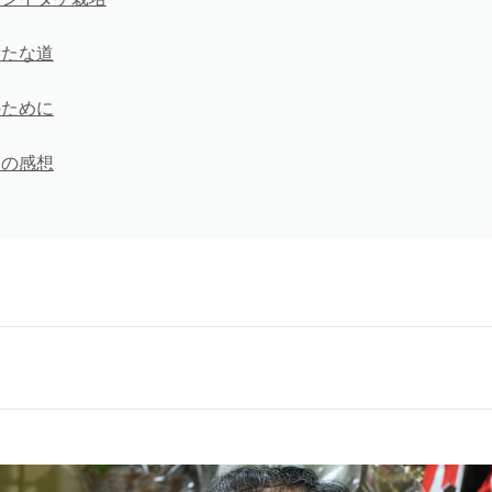
新たな道
のために
ての感想