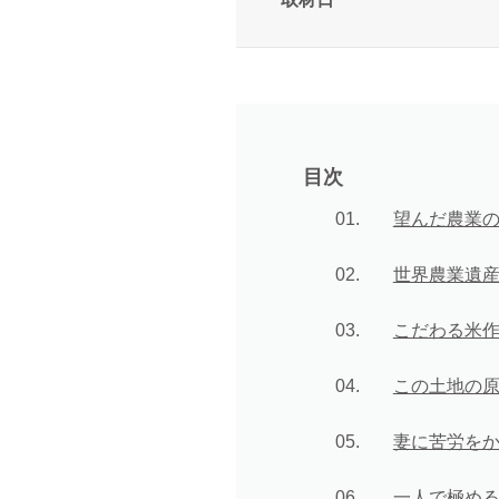
目次
望んだ農業
世界農業遺
こだわる米
この土地の
妻に苦労を
一人で極め