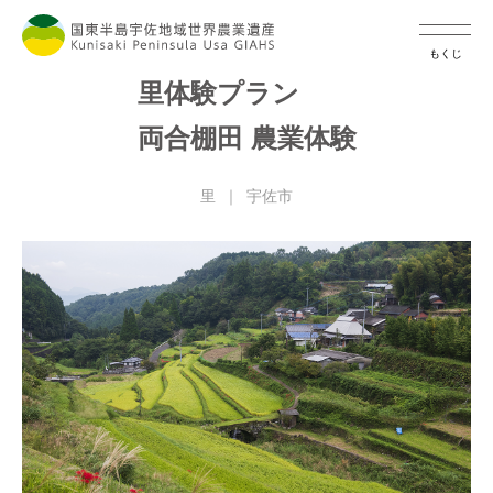
もくじ
里体験プラン
両合棚田 農業体験
里
宇佐市