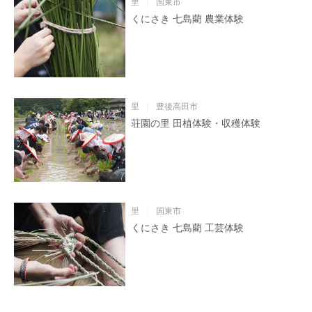
里
国東市
くにさき 七島藺 農業体験
里
豊後高田市
荘園の里 田植体験・収穫体験
里
国東市
くにさき 七島藺 工芸体験