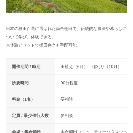
日本の棚田百選に選ばれた両合棚田で、伝統的な農法や暮らしに
ついて学び、体験できる。
※体験とセットで棚田弁当も手配可能。
開催期間 / 時期
田植え（6月）・稲刈り（10月）
所要時間
90分程度
料金（1名）
要相談
定員 / 最少催行人数
要相談
会場・集合場所
両合棚田コミュニティーハウスむっか