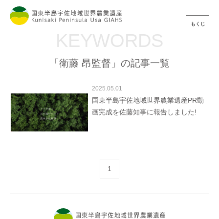
もくじ
KEYWORDS
「衛藤 昂監督」の記事一覧
2025.05.01
国東半島宇佐地域世界農業遺産PR動
画完成を佐藤知事に報告しました!
1